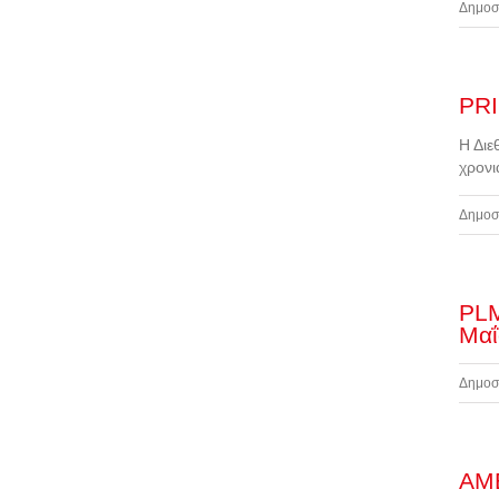
Δημοσ
PRI
Η Διε
χρονι
Δημοσ
PLM
Μαΐ
Δημοσ
AMB