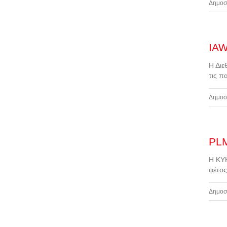
Δημοσ
IAW
Η Διε
τις π
Δημοσ
PLM
Η ΚΥΚ
φέτος
Δημοσ