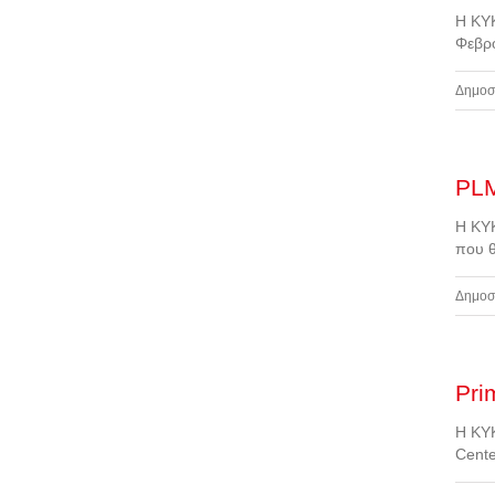
Η ΚΥΚ
Φεβρ
Δημοσ
PLM
Η ΚΥΚ
που θ
Δημοσ
Pri
Η ΚΥΚ
Cente