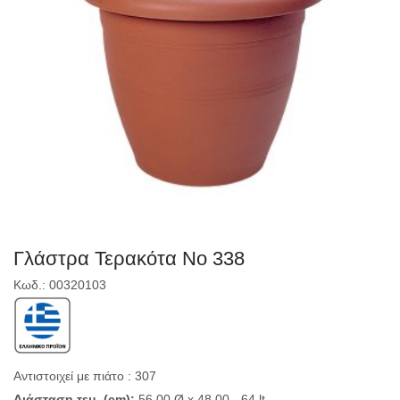
Γλάστρα Τερακότα Νο 338
Κωδ.: 00320103
Αντιστοιχεί με πιάτο : 307
Διάσταση τεμ. (cm):
56,00 Ø x 48,00 - 64 lt