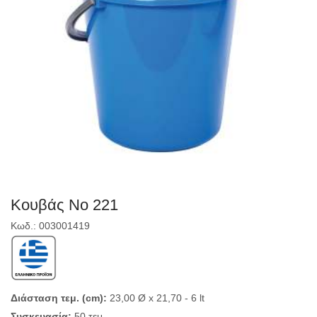
Κουβάς Νο 221
Κωδ.: 003001419
Διάσταση τεμ. (cm):
23,00 Ø x 21,70 - 6 lt
Συσκευασία:
50 τεμ.