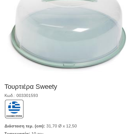
Τουρτιέρα Sweety
Κωδ.: 003301593
Διάσταση τεμ. (cm):
31,70 Ø x 12,50
Συσκευασία:
10 τεμ.