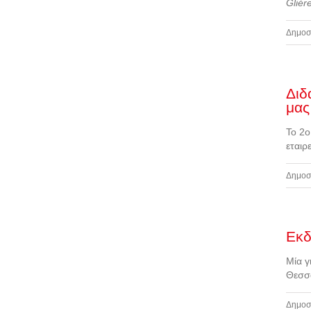
Glièr
Δημοσ
Διδ
μας
Το 2ο
εταιρ
Δημοσ
Eκδ
Μία γ
Θεσσ
Δημοσ