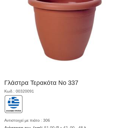
Γλάστρα Τερακότα Νο 337
Κωδ.: 00320091
Αντιστοιχεί με πιάτο : 306
Διάσταση τεμ. (cm):
51,00 Ø x 42 ,00 - 48 lt