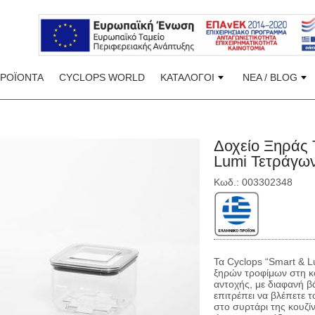
ΠΡΟΪΟΝΤΑ
CYCLOPS WORLD
ΚΑΤΑΛΟΓΟΙ
ΝΕΑ / BLOG
Δοχείο Ξηράς 
Lumi Τετράγω
Κωδ.: 003302348
Τα Cyclops “Smart & L
ξηρών τροφίμων στη κου
αντοχής, με διαφανή β
επιτρέπει να βλέπετε 
στο συρτάρι της κουζίν