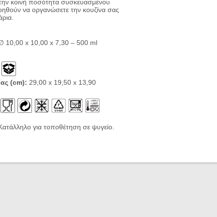
ε την κοινή ποσότητα συσκευασμένου
οηθούν να οργανώσετε την κουζίνα σας
άρια.
∅
1
0
,
0
0 x
10
,
0
0
x
7
,
3
0
–
5
00
ml
ίας
(cm):
29,00 x 19,50 x 13,90
 τοποθέτηση σε ψυγείο.