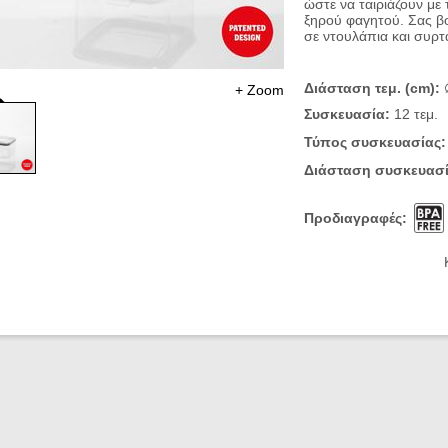
ώστε να ταιριάζουν μ
ξηρού φαγητού. Σας β
σε ντουλάπια και συρτ
Διάσταση τεμ. (cm):
+ Zoom
Συσκευασία:
12 τεμ.
Τύπος συσκευασίας:
Διάσταση
συσκευασ
Προδιαγραφές:
Κατάλληλο για