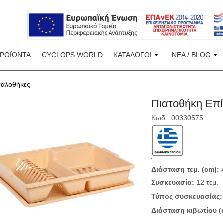
ΠΡΟΪΟΝΤΑ
CYCLOPS WORLD
ΚΑΤΑΛΟΓΟΙ
ΝΕΑ / BLOG
ταλοθήκες
Πιατοθήκη Επ
Κωδ.: 00330575
Διάσταση τεμ. (cm):
4
Συσκευασία:
12 τεμ.
Τύπος συσκευασίας:
Διάσταση κιβωτίου (