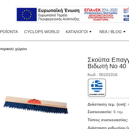
ΠΡΟΪΟΝΤΑ
CYCLOPS WORLD
ΚΑΤΑΛΟΓΟΙ
ΝΕΑ / BLOG
τερικού χώρου
Σκούπα Επαγγ
Βιδωτή Νο 40
Κωδ.: 00101016
Διάσταση τεμ. (cm):
4
Συσκευασία:
6 τεμ.
Τύπος συσκευασίας:
Διάσταση κιβωτίου (