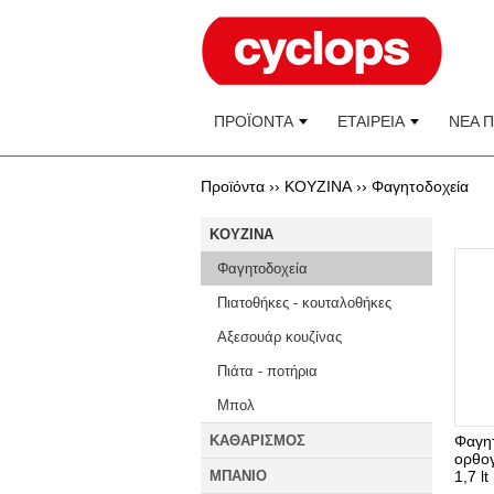
ΠΡΟΪΟΝΤΑ
ΕΤΑΙΡΕΙΑ
ΝΕΑ 
Προϊόντα ››
KOYZINA
››
Φαγητοδοχεία
KOYZINA
Φαγητοδοχεία
Πιατοθήκες - κουταλοθήκες
Αξεσουάρ κουζίνας
Πιάτα - ποτήρια
Μπολ
ΚΑΘΑΡΙΣΜΟΣ
Φαγη
ορθογ
ΜΠΑΝΙΟ
1,7 lt