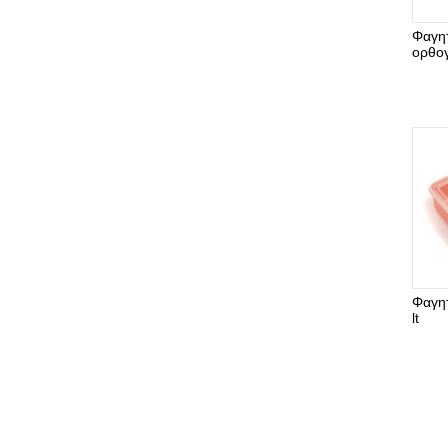
Φαγη
ορθογ
Φαγητ
lt