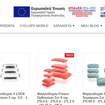
ΠΡΟΪΟΝΤΑ
CYCLOPS WORLD
ΚΑΤΑΛΟΓΟΙ
ΝΕΑ / BLOG
ΝΕΟ!
τοδοχείο 4 LOCK
Φαγητοδοχείο Fresco
Φαγητοδοχείο 
ώνιο 3 τεμ. 0,5 - 1 -
Ορθογώνιο Σετ 8 τεμ.
Τετραγωνο Σετ 
2*0,4 lt - 2*0,5 lt - 2*1,2 lt
2*0.55 lt - 3*1,1 